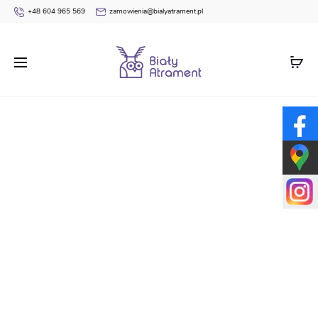
+48 604 965 569
zamowienia@bialyatrament.pl
Strona główna
Naklejki motywacyjne
NP4