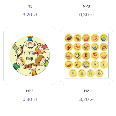
N1
NP8
3,20
zł
0,30
zł
NP2
N2
0,30
zł
3,20
zł