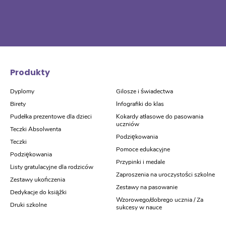
Produkty
Dyplomy
Gilosze i świadectwa
Birety
Infografiki do klas
Pudełka prezentowe dla dzieci
Kokardy atłasowe do pasowania
uczniów
Teczki Absolwenta
Podziękowania
Teczki
Pomoce edukacyjne
Podziękowania
Przypinki i medale
Listy gratulacyjne dla rodziców
Zaproszenia na uroczystości szkolne
Zestawy ukończenia
Zestawy na pasowanie
Dedykacje do książki
Wzorowego/dobrego ucznia / Za
Druki szkolne
sukcesy w nauce