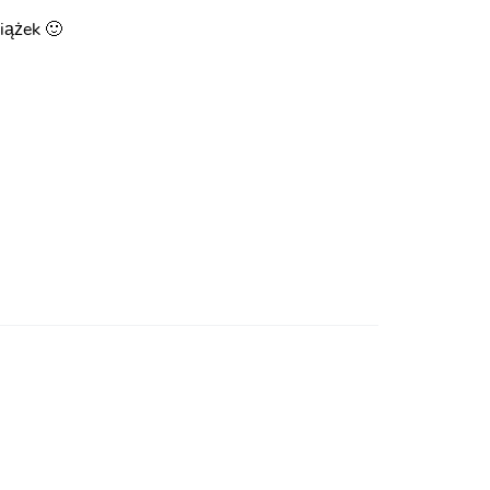
iążek 🙂