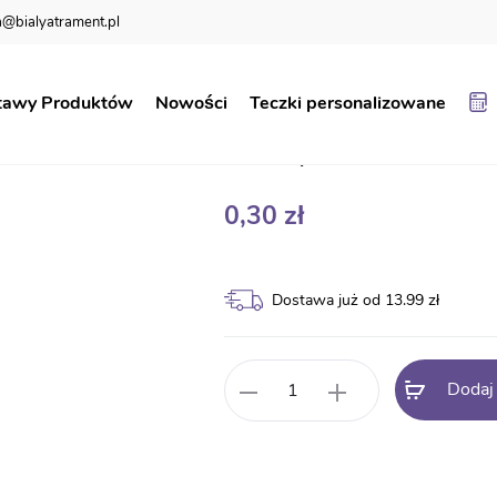
@bialyatrament.pl
olorowanki
tawy Produktów
Nowości
Teczki personalizowane
Karty – kolorow
0,30
zł
Dostawa już od 13.99 zł
ilość
Dodaj
Karty
-
kolorowanki