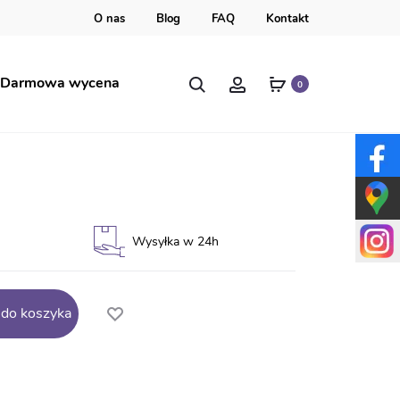
O nas
Blog
FAQ
Kontakt
Szukaj
Account
Darmowa wycena
0
anki
Wysyłka w 24h
 do koszyka