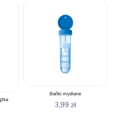
Bańki mydlane
ążka
3,99
zł