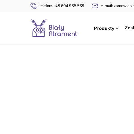
telefon:
+48 604 965 569
e-mail:
zamowienia
Strona główna
Pomoce edukacyjne
Karty – k
Zes
Produkty