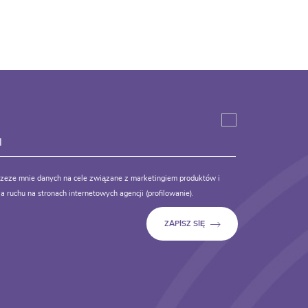
zeze mnie danych na cele związane z marketingiem produktów i
a ruchu na stronach internetowych agencji (profilowanie).