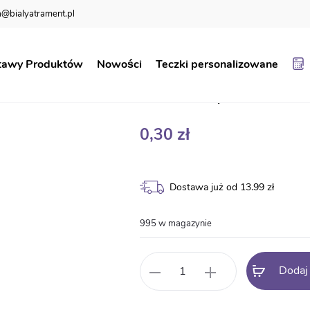
@bialyatrament.pl
wa
tawy Produktów
Nowości
Teczki personalizowane
Karta żywienio
0,30
zł
Dostawa już od 13.99 zł
995 w magazynie
ilość
Dodaj
Karta
żywieniowa