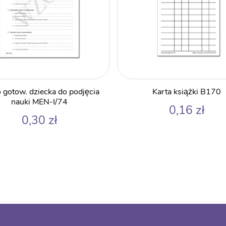
 o gotow. dziecka do podjęcia
Karta książki B170
nauki MEN-I/74
0,16
zł
0,30
zł