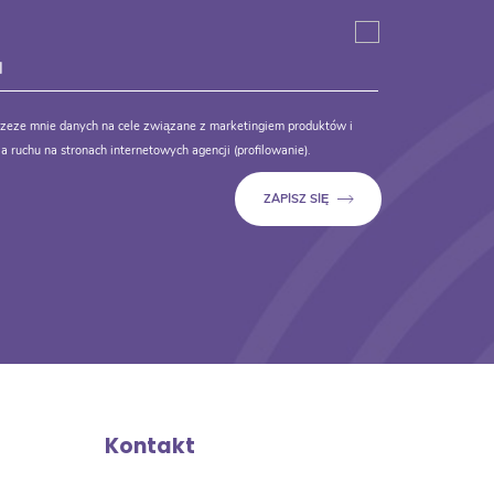
zeze mnie danych na cele związane z marketingiem produktów i
a ruchu na stronach internetowych agencji (profilowanie).
Kontakt
a