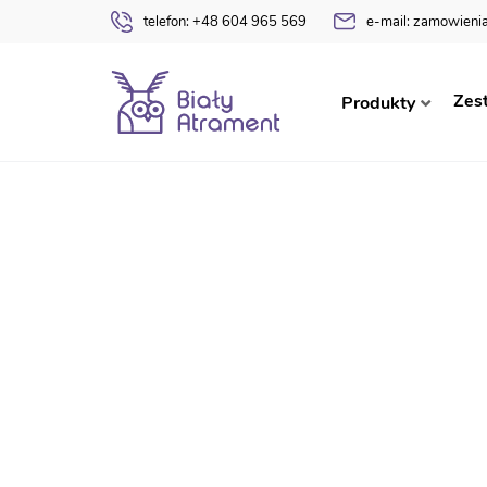
telefon:
+48 604 965 569
e-mail:
zamowienia
Strona główna
Druki szkolne
Karta żywienio
Zes
Produkty