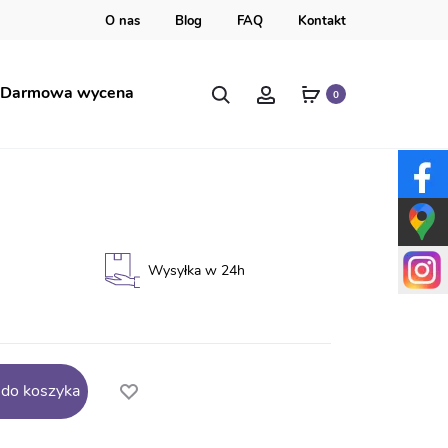
O nas
Blog
FAQ
Kontakt
Szukaj
Account
Darmowa wycena
0
wa
Wysyłka w 24h
 do koszyka