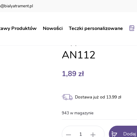
@bialyatrament.pl
ola
Dyplom ukończenia przedszkola AN112
tawy Produktów
Nowości
Teczki personalizowane
Dyplom ukończe
AN112
1,89
zł
Dostawa już od 13.99 zł
943 w magazynie
ilość
Dodaj