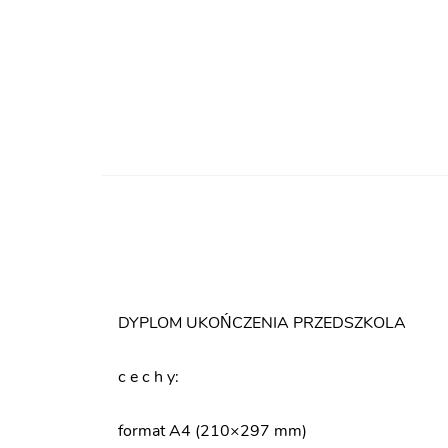
DYPLOM UKOŃCZENIA PRZEDSZKOLA
c e c h y:
format A4 (210×297 mm)