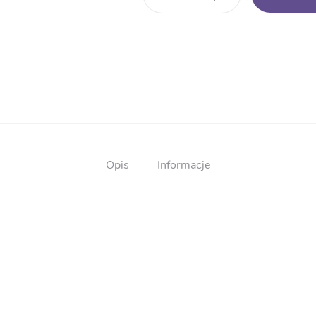
Dyplom
ukończenia
przedszkola
AN112
Opis
Informacje