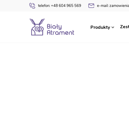
telefon:
+48 604 965 569
e-mail:
zamowienia
Strona główna
Dyplomy
Ukończenia Przedszk
Zes
Produkty