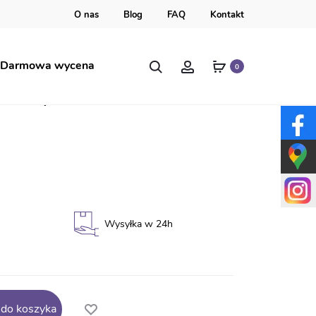
O nas
Blog
FAQ
Kontakt
Szukaj
Account
Darmowa wycena
0
nia przedszkola
Wysyłka w 24h
 do koszyka