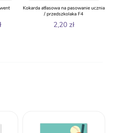
Ten
lwent
Kokarda atłasowa na pasowanie ucznia
produkt
/ przedszkolaka F4
ma
Zakres
ł
2,20
zł
wiele
cen:
wariantów.
od
2,99 zł
Opcje
do
można
4,50 zł
wybrać
na
stronie
produktu