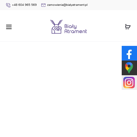
+48 604 965 569
zamowienia@bialyatrament.pl
Strona główna
Dyplomy
Dyplomy Uniwersalne / do
samodzielnego zadruku
Dyplom taneczny B140