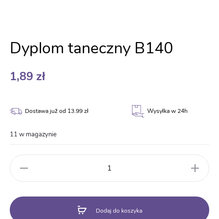
Dyplom taneczny B140
1,89
zł
Dostawa już od 13.99 zł
Wysyłka w 24h
11 w magazynie
ilość
Dyplom
taneczny
B140
Dodaj do koszyka