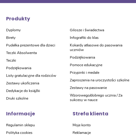
Produkty
Dyplomy
Gilosze i świadectwa
Birety
Infografiki do klas
Pudełka prezentowe dla dzieci
Kokardy atłasowe do pasowania
uczniów
Teczki Absolwenta
Podziękowania
Teczki
Pomoce edukacyjne
Podziękowania
Przypinki i medale
Listy gratulacyjne dla rodziców
Zaproszenia na uroczystości szkolne
Zestawy ukończenia
Zestawy na pasowanie
Dedykacje do książki
Wzorowego/dobrego ucznia / Za
Druki szkolne
sukcesy w nauce
Informacje
Strefa klienta
Regulamin sklepu
Moje konto
Polityka cookies
Reklamacje