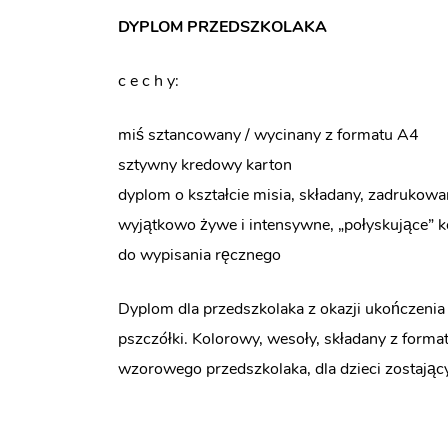
DYPLOM PRZEDSZKOLAKA
c e c h y:
miś sztancowany / wycinany z formatu A4
sztywny kredowy karton
dyplom o kształcie misia, składany, zadrukow
wyjątkowo żywe i intensywne, „połyskujące” k
do wypisania ręcznego
Dyplom dla przedszkolaka z okazji ukończenia r
pszczółki. Kolorowy, wesoły, składany z for
wzorowego przedszkolaka, dla dzieci zostając