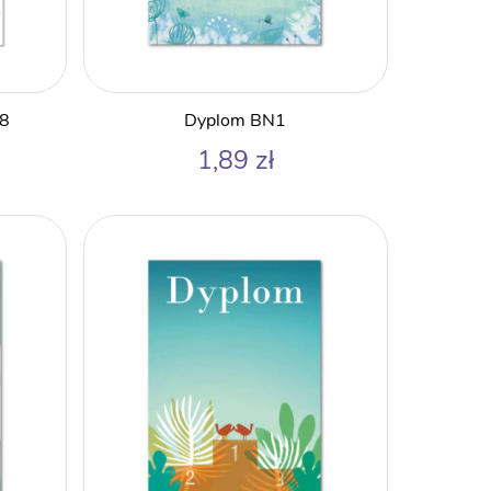
58
Dyplom BN1
1,89
zł