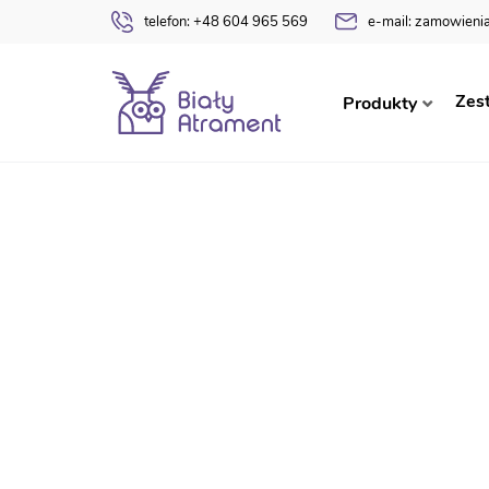
telefon:
+48 604 965 569
e-mail:
zamowienia
Strona główna
Dyplomy
(Super) Przedszkolak
Zes
Produkty