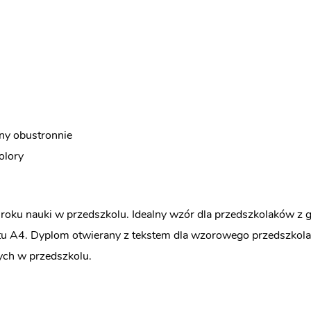
any obustronnie
olory
oku nauki w przedszkolu. Idealny wzór dla przedszkolaków z gru
matu A4. Dyplom otwierany z tekstem dla wzorowego przedszko
ych w przedszkolu.