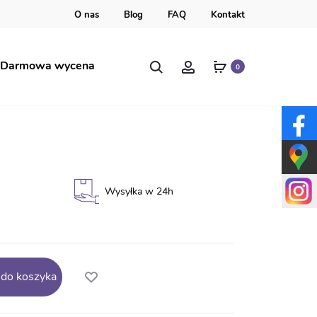
O nas
Blog
FAQ
Kontakt
Szukaj
Account
Darmowa wycena
0
rzedszkolaka AN148
Wysyłka w 24h
 do koszyka