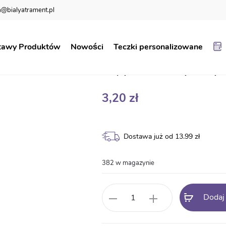
@bialyatrament.pl
a
Dyplom super przedszkolaka AN148
tawy Produktów
Nowości
Teczki personalizowane
Dyplom super p
3,20
zł
Dostawa już od 13.99 zł
382 w magazynie
ilość
Dodaj
Dyplom
super
przedszkolaka