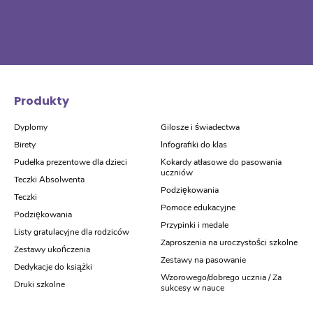
Produkty
Dyplomy
Gilosze i świadectwa
Birety
Infografiki do klas
Pudełka prezentowe dla dzieci
Kokardy atłasowe do pasowania
uczniów
Teczki Absolwenta
Podziękowania
Teczki
Pomoce edukacyjne
Podziękowania
Przypinki i medale
Listy gratulacyjne dla rodziców
Zaproszenia na uroczystości szkolne
Zestawy ukończenia
Zestawy na pasowanie
Dedykacje do książki
Wzorowego/dobrego ucznia / Za
Druki szkolne
sukcesy w nauce