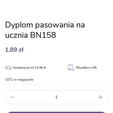
Dyplom pasowania na
ucznia BN158
1,89
zł
Dostawa już od 13.99 zł
Wysyłka w 24h
1071 w magazynie
ilość
Dyplom
pasowania
na