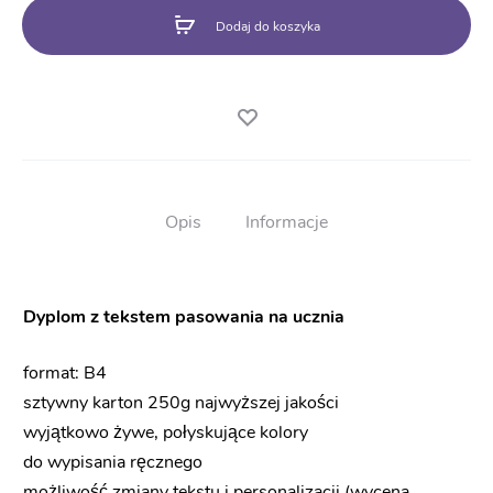
ucznia
Dodaj do koszyka
BN158
Opis
Informacje
Dyplom z tekstem pasowania na ucznia
format: B4
sztywny karton 250g najwyższej jakości
wyjątkowo żywe, połyskujące kolory
do wypisania ręcznego
możliwość zmiany tekstu i personalizacji (wycena