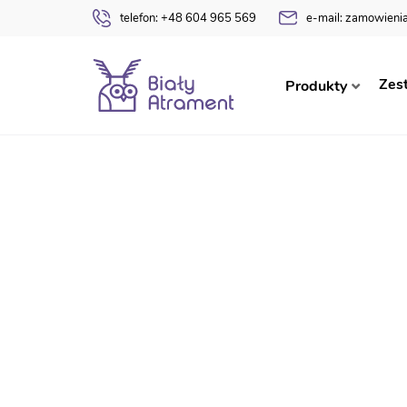
telefon:
+48 604 965 569
e-mail:
zamowienia
Strona główna
Dyplomy
Pasowania na Ucznia
Zes
Produkty