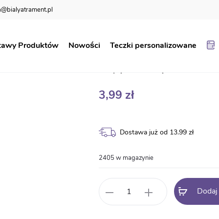
@bialyatrament.pl
Dyplom pasowania na ucznia BN142
tawy Produktów
Nowości
Teczki personalizowane
Dyplom pasowan
3,99
zł
Dostawa już od 13.99 zł
2405 w magazynie
ilość
Dodaj
Dyplom
pasowania
na