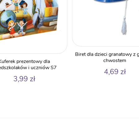
Biret dla dzieci granatowy z
chwostem
Kuferek prezentowy dla
edszkolaków i uczniów S7
4,69
zł
3,99
zł