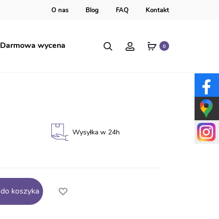
O nas
Blog
FAQ
Kontakt
Szukaj
Account
Darmowa wycena
0
ia na ucznia BN142
Wysyłka w 24h
 do koszyka