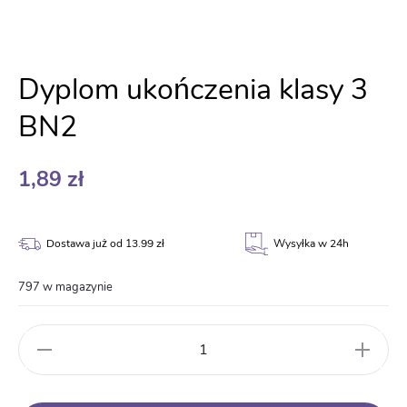
Dyplom ukończenia klasy 3
BN2
1,89
zł
Dostawa już od 13.99 zł
Wysyłka w 24h
797 w magazynie
ilość
Dyplom
ukończenia
klasy