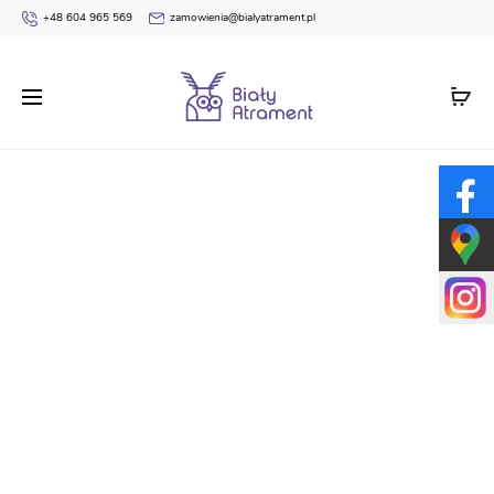
+48 604 965 569
zamowienia@bialyatrament.pl
Strona główna
Dyplomy
Ukończenia Klas 1-3
Dyplom
ukończenia klasy 3 BN2