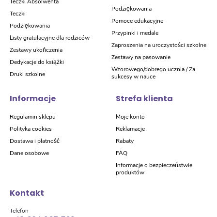
Teczki Absolwenta
Podziękowania
Teczki
Pomoce edukacyjne
Podziękowania
Przypinki i medale
Listy gratulacyjne dla rodziców
Zaproszenia na uroczystości szkolne
Zestawy ukończenia
Zestawy na pasowanie
Dedykacje do książki
Wzorowego/dobrego ucznia / Za
Druki szkolne
sukcesy w nauce
Informacje
Strefa klienta
Regulamin sklepu
Moje konto
Polityka cookies
Reklamacje
Dostawa i płatność
Rabaty
Dane osobowe
FAQ
Informacje o bezpieczeństwie
produktów
Kontakt
Telefon