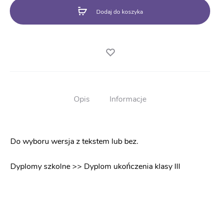
3
Dodaj do koszyka
BN2
Opis
Informacje
Do wyboru wersja z tekstem lub bez.
Dyplomy szkolne >> Dyplom ukończenia klasy III