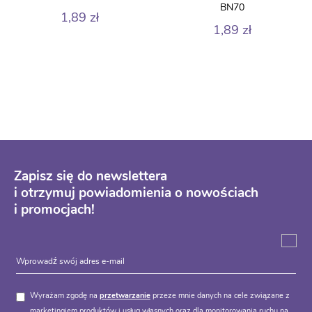
BN70
1,89
zł
1,89
zł
Zapisz się do newslettera
i otrzymuj powiadomienia o nowościach
i promocjach!
Wyrażam zgodę na
przetwarzanie
przeze mnie danych na cele związane z
marketingiem produktów i usług własnych oraz dla monitorowania ruchu na