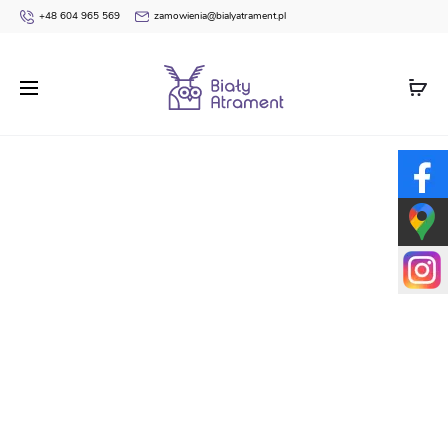
+48 604 965 569
zamowienia@bialyatrament.pl
Strona główna
Dyplomy
Religijne / Katecheza
Dyplom
katecheza religia BN51