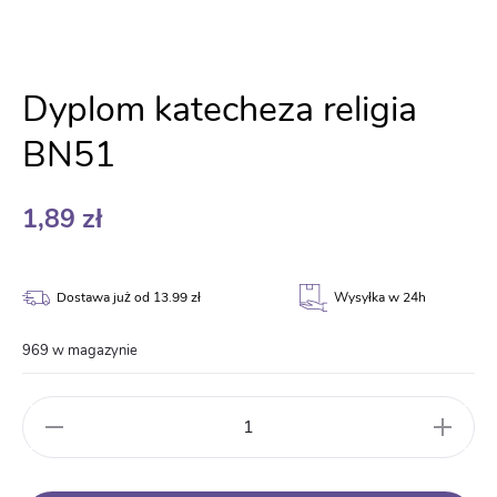
Dyplom katecheza religia
BN51
1,89
zł
Dostawa już od 13.99 zł
Wysyłka w 24h
969 w magazynie
ilość
Dyplom
katecheza
religia