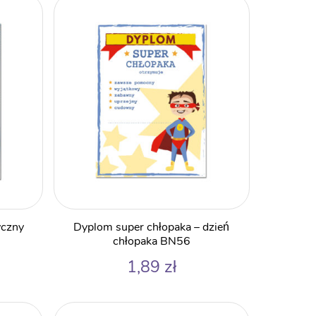
yczny
Dyplom super chłopaka – dzień
chłopaka BN56
1,89
zł