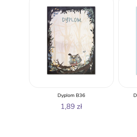
Dyplom B36
D
1,89
zł