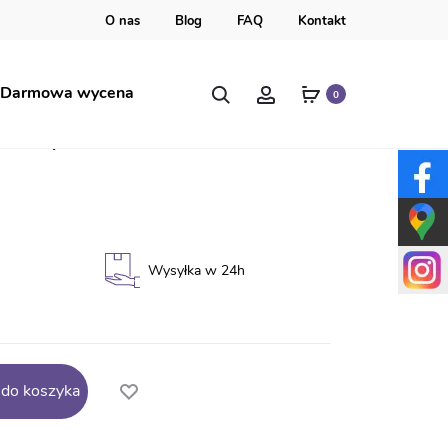
O nas
Blog
FAQ
Kontakt
Szukaj
Account
Darmowa wycena
0
sowy BN31
Wysyłka w 24h
 do koszyka