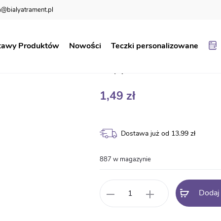
@bialyatrament.pl
nościowe
Dyplom konkursowy BN31
tawy Produktów
Nowości
Teczki personalizowane
Dyplom konkur
1,49
zł
Dostawa już od 13.99 zł
887 w magazynie
ilość
Dodaj
Dyplom
konkursowy
BN31