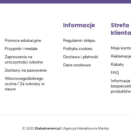
Informacje
Strefa
klient
Pomoce edukacyjne
Regulamin sklepu
Moje kont
Przypinki i medale
Polityka cookies
Reklamacj
Zaproszenia na
Dostawa i płatność
uroczystości szkolne
Rabaty
Dane osobowe
Zestawy na pasowanie
FAQ
Wzorowego/dobrego
Informacje
ucznia / Za sukcesy w
bezpiecze
nauce
produktó
© 2022
Bialyatrament.pl
|
Agencja Interaktywna Manley