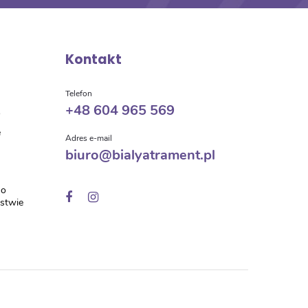
Kontakt
a
Telefon
+48 604 965 569
o
e
Adres e-mail
biuro@bialyatrament.pl
 o
ństwie
w