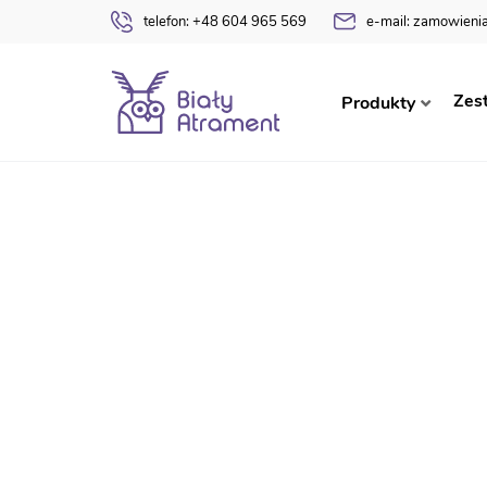
telefon:
+48 604 965 569
e-mail:
zamowienia
Strona główna
Dyplomy
Świąteczne / Okolicz
Zes
Produkty