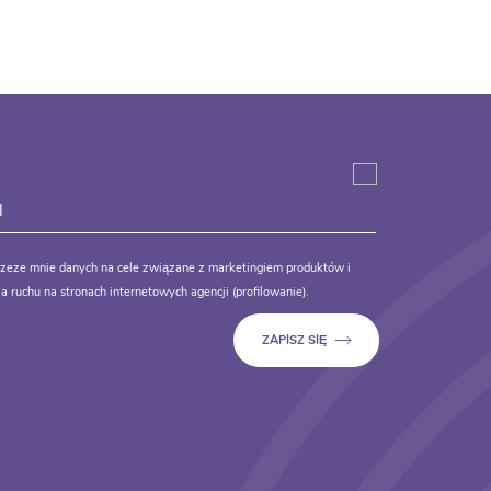
zeze mnie danych na cele związane z marketingiem produktów i
a ruchu na stronach internetowych agencji (profilowanie).