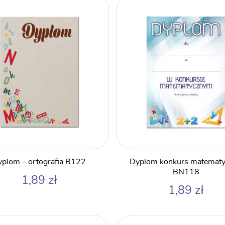
plom – ortografia B122
Dyplom konkurs matemat
BN118
1,89
zł
1,89
zł