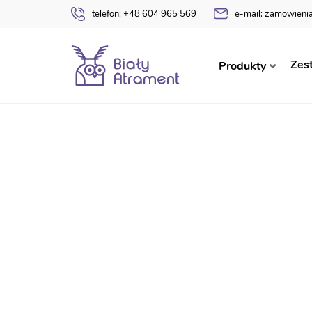
telefon:
+48 604 965 569
e-mail:
zamowienia
Strona główna
Dyplomy
Religijne / Katecheza
Zes
Produkty