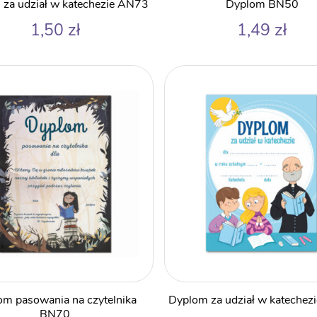
za udział w katechezie AN73
Dyplom BN50
1,50
zł
1,49
zł
om pasowania na czytelnika
Dyplom za udział w katechez
BN70