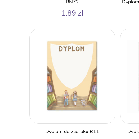
BN72
Dyplom 
1,89
zł
Dyplom do zadruku B11
Dypl