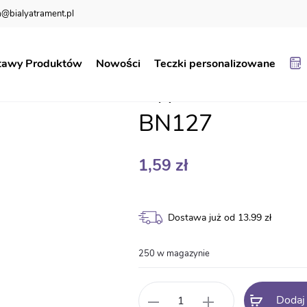
@bialyatrament.pl
Dyplom za udział w katechezie BN127
tawy Produktów
Nowości
Teczki personalizowane
Dyplom za udzia
BN127
1,59
zł
Dostawa już od 13.99 zł
250 w magazynie
ilość
Dodaj