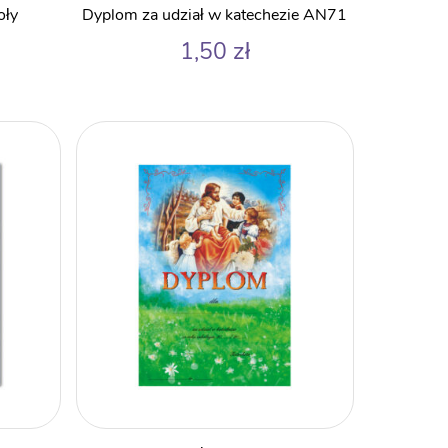
oły
Dyplom za udział w katechezie AN71
1,50
zł