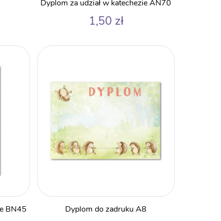
Dyplom za udział w katechezie AN70
1,50
zł
ie BN45
Dyplom do zadruku A8