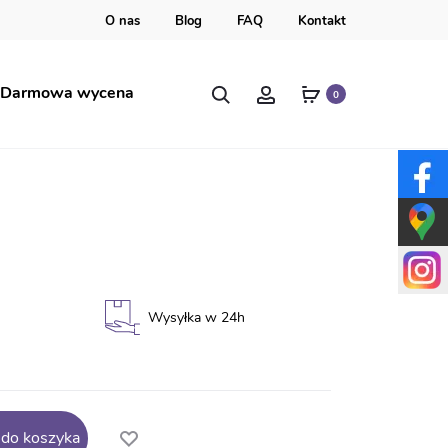
O nas
Blog
FAQ
Kontakt
Szukaj
Account
Darmowa wycena
0
ł w katechezie
Wysyłka w 24h
 do koszyka